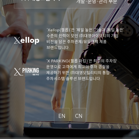
개발·운영·관리 부문
‘Xellop(젤롭)’은 ‘제일 높은’ 기술과 ‘제일 높은’
수준의 인력이 모인
㈜대영아이오티의 기업
비전을 담은 주차관제/유도관제 제품
브랜드입니다.
‘X PARKING(젤롭 파킹)’은 최고의 주차장
운영으로 고객에게 최고의 주차 경험을
제공하기 위한
㈜대영모빌리티의 통합
주차시스템 솔루션 브랜드입니다.
EN
CN